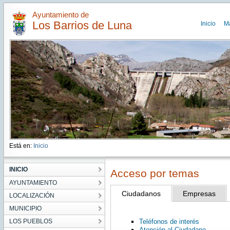
Ayuntamiento de
Los Barrios de Luna
Inicio
M
Está en:
Inicio
INICIO
Acceso por temas
AYUNTAMIENTO
Ciudadanos
Empresas
LOCALIZACIÓN
MUNICIPIO
LOS PUEBLOS
Teléfonos de interés
Atención al Ciudadano