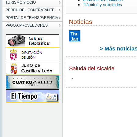
TURISMO Y OCIO
Trámites y solicitudes
PERFIL DEL CONTRATANTE
PORTAL DE TRANSPARENCIA
Noticias
PAGO A PROVEEDORES
Thu
Jan
01
> Más noticia
01:00:00
CET
1970
Thu
Saluda del Alcalde
Jan
01
01:00:00
.
CET
1970